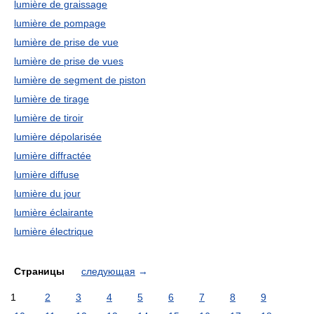
lumière de graissage
lumière de pompage
lumière de prise de vue
lumière de prise de vues
lumière de segment de piston
lumière de tirage
lumière de tiroir
lumière dépolarisée
lumière diffractée
lumière diffuse
lumière du jour
lumière éclairante
lumière électrique
Страницы
следующая
→
1
2
3
4
5
6
7
8
9