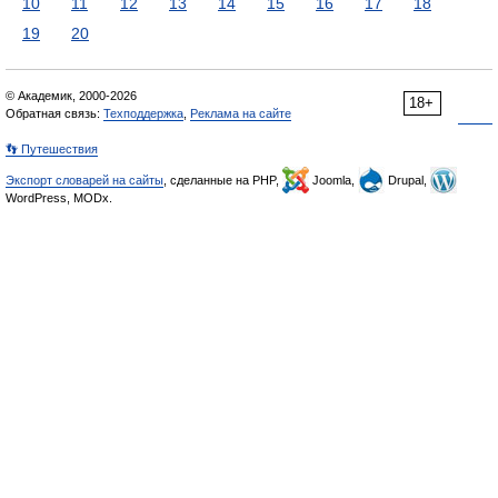
10
11
12
13
14
15
16
17
18
19
20
© Академик, 2000-2026
18+
Обратная связь:
Техподдержка
,
Реклама на сайте
👣 Путешествия
Экспорт словарей на сайты
, сделанные на PHP,
Joomla,
Drupal,
WordPress, MODx.